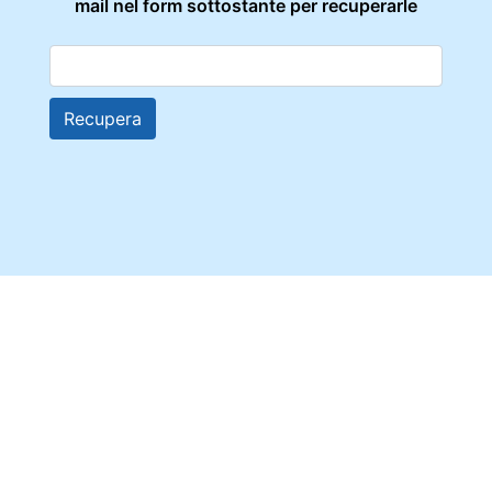
mail nel form sottostante per recuperarle
Recupera
BIANCO NOL
-
Via Enzo Ferrari 17 Castelnuovo del
Garda (VR)
- Tel:
+39 380 9031624
- Whatsapp:
+39
380 9031624
-
Email:
commerciale@noleggiobiancheria.com
- P.
IVA/C.F.: 04942620230 - CODICE REA: VR - 458546
Privacy & Cookie Policy